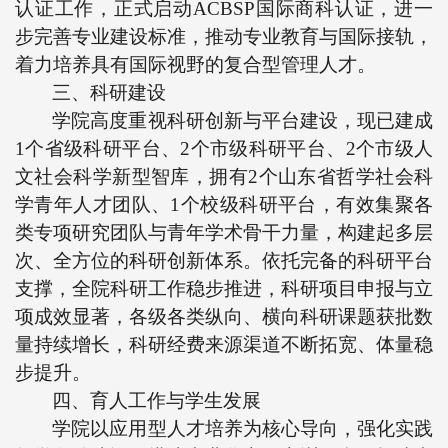
认证工作，正式启动ACBSP国际商科认证，进一
步完善专业建设标准，推动专业教育与国际接轨，
着力培养具有国际视野的复合型管理人才。
三、科研建设
学院高度重视科研创新与平台建设，现已建成
1个省级科研平台、2个市级科研平台、2个市级人
文社会科学新型智库，拥有2个山东省哲学社会科
学青年人才团队、1个校级科研平台，有效集聚各
类专项研究团队与青年学术骨干力量，构建起多层
次、全方位的科研创新体系。依托完备的科研平台
支撑，全院科研工作稳步推进，科研项目申报与立
项成效显著，各级各类纵向、横向科研课题获批数
量持续增长，科研经费来源渠道不断拓宽、体量稳
步提升。
四、育人工作与学生发展
学院以应用型人才培养为核心导向，强化实践