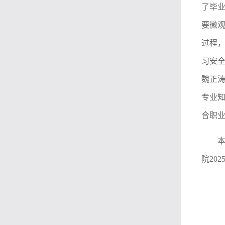
了毕
要微
过程
习安
魏正
专业
合职
院
20