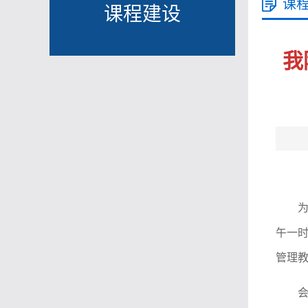
课
课程建设
我
午一时
管理教